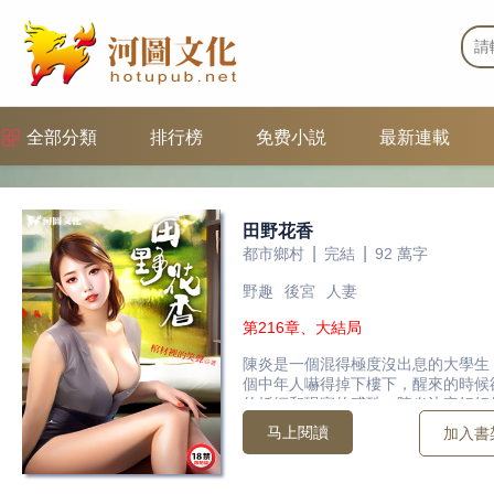
全部分類
排行榜
免费小説
最新連載
田野花香
|
|
都市鄉村
完結
92 萬字
野趣
後宮
人妻
第216章、大結局
陳炎是一個混得極度沒出息的大學生
個中年人嚇得掉下樓下，醒來的時候
的婚姻和現實的殘酷，陳炎決定好好
生妹，只知道埋頭讀書的校花MM，
马上閱讀
加入書
寡婦。 重生了，干那么多大事有什
才是王道！