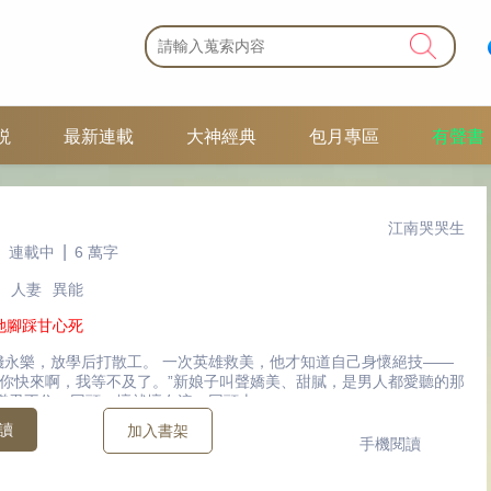
説
最新連載
大神經典
包月專區
有聲書
江南哭哭生
|
|
連載中
6 萬字
人妻
異能
她腳踩甘心死
錢永樂，放學后打散工。 一次英雄救美，他才知道自己身懷絕技——
 “你快來啊，我等不及了。”新娘子叫聲嬌美、甜膩，是男人都愛聽的那
永樂忍不住一回頭，壞就壞在這一回頭上……
讀
加入書架
手機閱讀