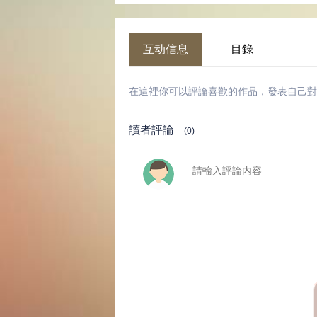
互动信息
目錄
在這裡你可以評論喜歡的作品，發表自己對
讀者評論
(0)