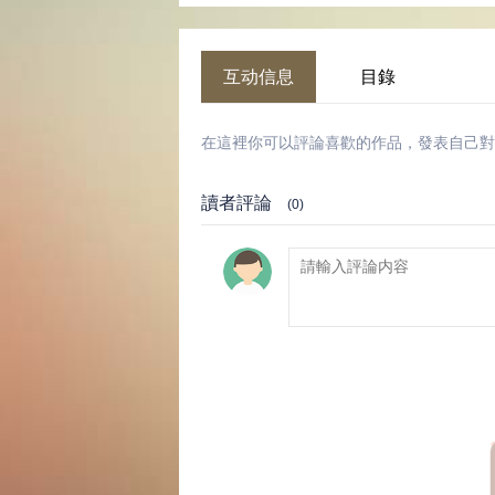
互动信息
目錄
在這裡你可以評論喜歡的作品，發表自己對
讀者評論
(0)