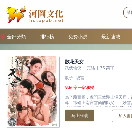
全部分類
排行榜
免费小説
最新連載
散花天女
|
|
武俠仙俠
完結
75 萬字
浪子
後宮
第50章一家和樂
為了藏寶圖，虎門三煞殺上澤天居，
奪，卻碰上南宮雪仙的師父——妙雪
的妙雪真人， 居然在虎門三煞其一
離戰場，竟碰上一對意想不道的江湖
马上閱讀
加入書
竟是邪道武功「十道滅元訣」， 消
樣的波瀾？