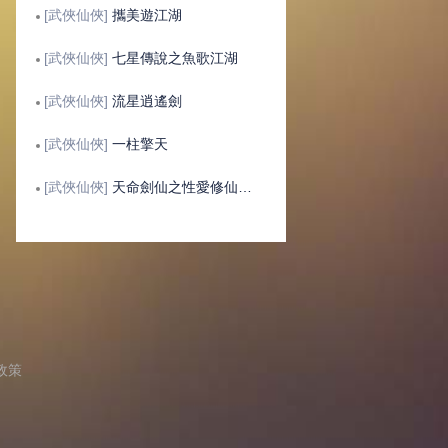
[武俠仙俠]
攜美遊江湖
[武俠仙俠]
七星傳說之魚歌江湖
[武俠仙俠]
流星逍遙劍
[武俠仙俠]
一柱擎天
[武俠仙俠]
天命劍仙之性愛修仙系統
政策