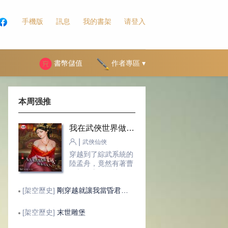
手機版
訊息
我的書架
请登入
書幣儲值
作者專區 ▾
本周强推
我在武俠世界做曹賊，請各位夫人卸甲
|
武俠仙俠
穿越到了綜武系統的
陸孟舟，竟然有著曹
丞相的癖好，就好人
妻，於是這個武俠世
[架空歷史]
剛穿越就讓我當昏君，這後宮真潤！
界的各位夫人於是都
成了這個曹賊的獵
物，請各位夫人卸甲
[架空歷史]
末世雕堡
吧，哈哈！