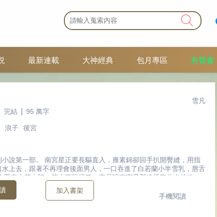
説
最新連載
大神經典
包月專區
有聲書
雪凡
|
|
完結
95 萬字
浪子
後宮
列小說第一部。 南宮星正要長驅直入，雍素錦卻回手扒開臀縫，用指
口水上去，跟著不再理會後面男人，一口吞進了白若蘭小半雪乳，唇舌
三人五穴交替上陣，算上三張檀口，真是讓南宮星那條活龍此出彼進，
。
讀
加入書架
手機閱讀