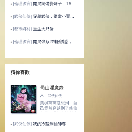
[倫理後宮]
開局劉備變妹子，TS三國演義
[武俠仙俠]
穿越武俠，從韋小寶開始的後宮佳麗
[都市鄉村]
重生大只佬
[倫理後宮]
開局強姦2制服誘惑，我是擴張H世界的淫帝
猜你喜歡
蜀山淫魔錄
|
武俠仙俠
葉楓萬萬沒想到，自
己竟然穿越到了修仙
世界！還擁有控制時
間的金手指！
[武俠仙俠]
我的冷豔劍仙師尊