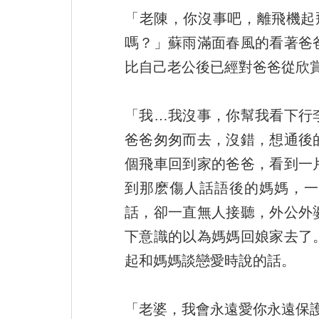
「老陳，你沒事吧，離飛機起
嗎？」蘇雨滿面春風的看著爸
比自己老公後已經對爸爸從欣
「我…我沒事，你幫我看下行
爸爸匆匆而去，沒錯，想通後
個飛車回到家的爸爸，看到一
到那麽傷人話語後的媽媽，一
話，卻一直無人接聽，外公外
下意識的以為媽媽回娘家去了
起和媽媽談戀愛時說的話。
「老婆，我會永遠愛你永遠保