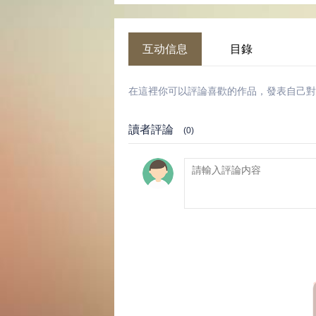
互动信息
目錄
在這裡你可以評論喜歡的作品，發表自己對
讀者評論
(0)