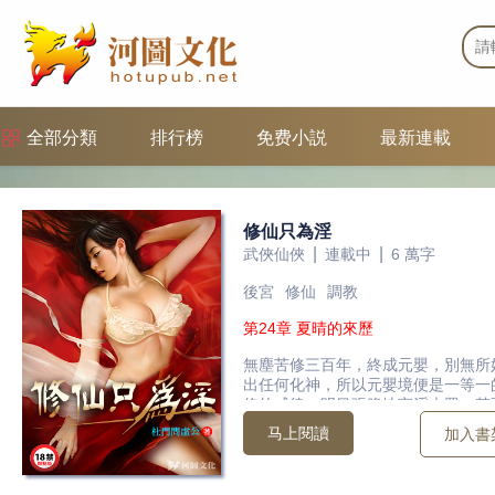
全部分類
排行榜
免费小説
最新連載
修仙只為淫
|
|
武俠仙俠
連載中
6 萬字
後宮
修仙
調教
第24章 夏晴的來歷
無塵苦修三百年，終成元嬰，別無所
出任何化神，所以元嬰境便是一等一
修的戒律，明目張膽地宣淫大眾，甚
秘下手過的弟子自不必說，他召開名
马上閱讀
加入書
父的弟子們姿色上佳的全都收入山中
行早就被革除山門，但現在卻只是被
野心一步步擴大，從內門真傳到金丹