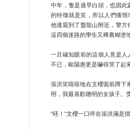
中年，隻是過早白頭，也因此
的特徵就是笑，所以人們痛恨
他逃竄到了盤龍山附近，警方
這四個迷路的學生又稀裏糊塗
一旦確知眼前的這個人竟是人
不已，歐陽惠更是嚇得哭了起
張洪笑嘻嘻地在文櫻面前蹲下
明，我最喜歡聰明的女孩子。
“呸！”文櫻一口啐在張洪滿是