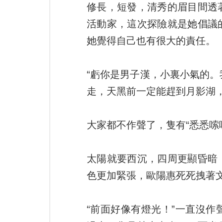
修長，短發，清秀的眉目間透
活動家，這次探險就是她倡議
她覺得自己也有很大的責任。
“虧你是男子漢，小裏小氣的
走，天黑前一定能趕到月影湖，
大家都不作聲了，隻有“悉悉嗦
太陽就要西沉，四周更顯昏暗
色更加緊張，歐陽惠死死拽著
“前面好像有燈光！”一直沒