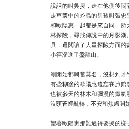
說話的叫吳昊，走在他側後悶
走草叢中的蛇蟲的男孩叫張忠
和歐陽惠一起都是來自同一所
林探險，尋找傳說中的月影湖
具，還閱讀了大量探險方面的
小徑溜進了盤龍山。
剛開始都興奮莫名，沒想到才
有些糊塗的歐陽惠遺忘在旅館
也被參天的林木和彌漫的瘴氣
沒頭蒼蠅亂轉，不安和焦慮開
望著歐陽惠那難過得要哭的樣