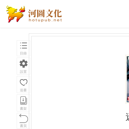
目錄
設置
追書
書架
書頁