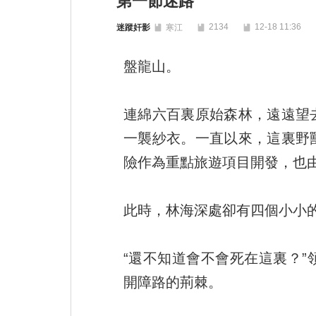
第一節迷路
2134
12-18 11:36
迷蹤奸影
寒江
盤龍山。
連綿六百裏原始森林，遠遠望
一襲紗衣。一直以來，這裏野
險作為重點旅遊項目開發，也
此時，林海深處卻有四個小小
“還不知道會不會死在這裏？
開障路的荊棘。