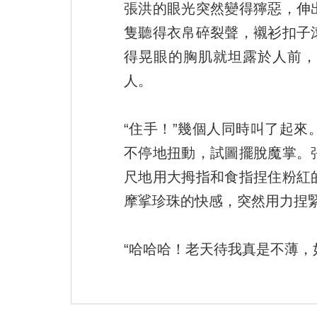
張洪的眼光突然變得獰惡，伸
隻聽得衣帛碎裂聲，襯衫扣子
得晃眼的胸肌就坦露於人前，
人。
“住手！”幾個人同時叫了起
不停地扭動，試圖擺脫魔掌。
尺地用大拇指和食指捏住粉紅
摩挲珍珠的快感，突然用力捏
“哈哈哈！老天待我真是不薄，