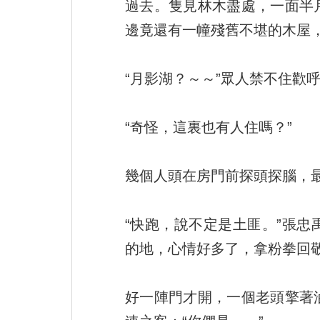
過去。隻見林木盡處，一面半
邊竟還有一幢殘舊不堪的木屋
“月影湖？～～”眾人禁不住歡
“奇怪，這裏也有人住嗎？”
幾個人頭在房門前探頭探腦，
“快跑，說不定是土匪。”張
的地，心情好多了，拿粉拳回敬
好一陣門才開，一個老頭擎著