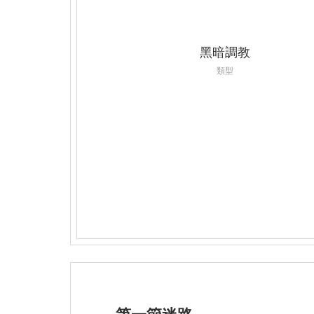
黑暗調教
類型