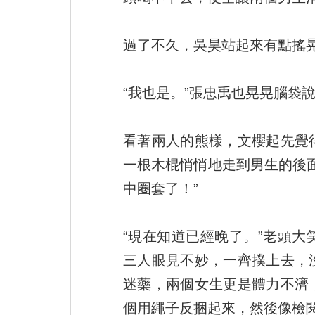
過了不久，吳昊站起來有點搖晃
“我也是。”張忠禹也晃晃腦袋
看著兩人的熊樣，文櫻起先覺
一根木棍悄悄地走到男生的後
中圈套了！”
“現在知道已經晚了。”老頭
三人眼見不妙，一齊撲上去，
迷藥，兩個女生更是體力不濟
個用繩子反捆起來，然後像檢