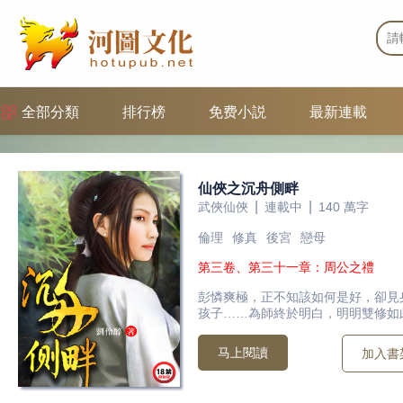
全部分類
排行榜
免费小説
最新連載
仙俠之沉舟側畔
|
|
武俠仙俠
連載中
140 萬字
倫理
修真
後宮
戀母
第三卷、第三十一章：周公之禮
彭憐爽極，正不知該如何是好，卻見
孩子……為師終於明白，明明雙修如
马上閱讀
加入書