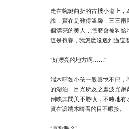
走在蜿蜒曲折的古樸小道上，
謐，實在是難得溫馨，三三兩
個漂亮的美人，怎麽會被狗給
道是包養，我怎麽沒遇到過這
“好漂亮的地方啊……”
端木晴如小孩一般喜悅不已，
的湖泊，目光所及之處波光粼
倒映其間美不勝收，不時地有
實在讓端木晴看的目不暇接。
“喜歡嗎？”