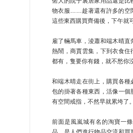
偌大的院子裏居家用品還是比
物衣服……趁著還有許多的空
這些東西購買齊備後，下午就
雇了輛馬車，淩蕭和端木晴直
熱鬧，商賈雲集，下到衣食住
都有，隻要你有錢，就不愁你
和端木晴走在街上，購買各種
包的掛著各種東西，活像一個
有空間戒指，不然早就累垮了
前面是風嵐城有名的淘寶一條
品，是人們進行物品交流和買