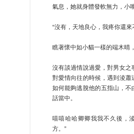
氣息，她就身體發軟無力，小嘴
“沒有，天地良心，我疼你還來
瞧著懷中如小貓一樣的端木晴
沒有談過情說過愛，對男女之
對愛情向往的時候，遇到淩蕭
如何能夠逃脫他的五指山，不
話當中。
嘻嘻哈哈卿卿我我不久後，淩
方。”