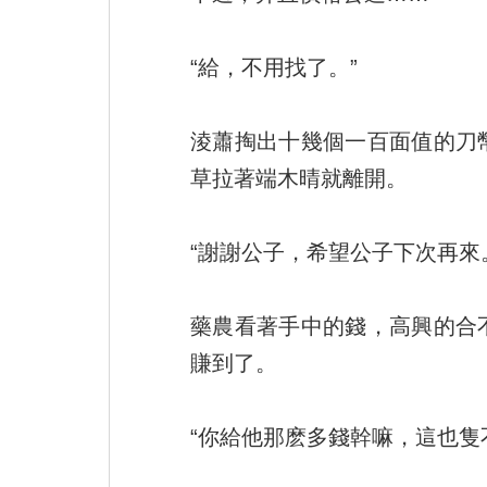
“給，不用找了。”
淩蕭掏出十幾個一百面值的刀
草拉著端木晴就離開。
“謝謝公子，希望公子下次再來
藥農看著手中的錢，高興的合
賺到了。
“你給他那麽多錢幹嘛，這也隻