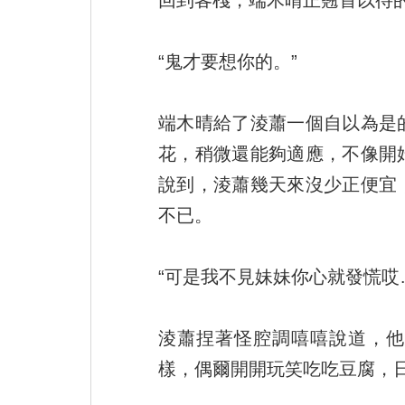
回到客棧，端木晴正翹首以待的
“鬼才要想你的。”
端木晴給了淩蕭一個自以為是
花，稍微還能夠適應，不像開
說到，淩蕭幾天來沒少正便宜
不已。
“可是我不見妹妹你心就發慌哎
淩蕭捏著怪腔調嘻嘻說道，他
樣，偶爾開開玩笑吃吃豆腐，