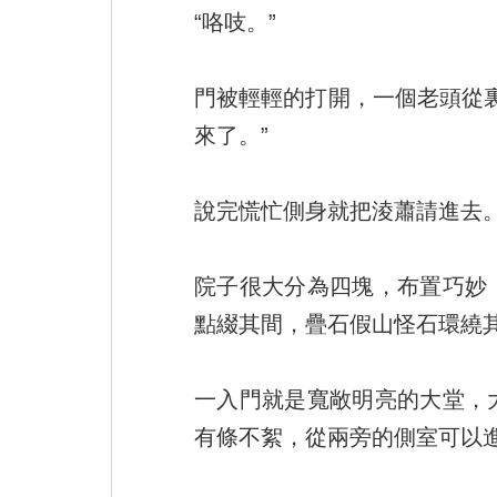
“咯吱。”
門被輕輕的打開，一個老頭從
來了。”
說完慌忙側身就把淩蕭請進去
院子很大分為四塊，布置巧妙
點綴其間，疊石假山怪石環繞
一入門就是寬敞明亮的大堂，
有條不絮，從兩旁的側室可以