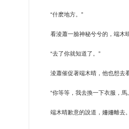
“什麽地方。”
看淩蕭一臉神秘兮兮的，端木
“去了你就知道了。”
淩蕭催促著端木晴，他也想去
“你等等，我去換一下衣服，馬
端木晴歉意的說道，姍姍離去