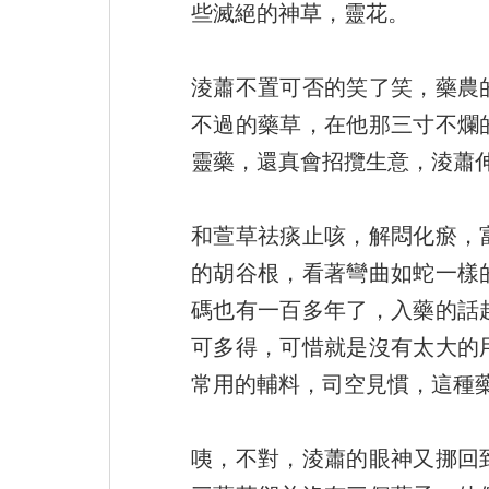
些滅絕的神草，靈花。
淩蕭不置可否的笑了笑，藥農
不過的藥草，在他那三寸不爛
靈藥，還真會招攬生意，淩蕭
和萱草祛痰止咳，解悶化瘀，
的胡谷根，看著彎曲如蛇一樣
碼也有一百多年了，入藥的話
可多得，可惜就是沒有太大的
常用的輔料，司空見慣，這種
咦，不對，淩蕭的眼神又挪回