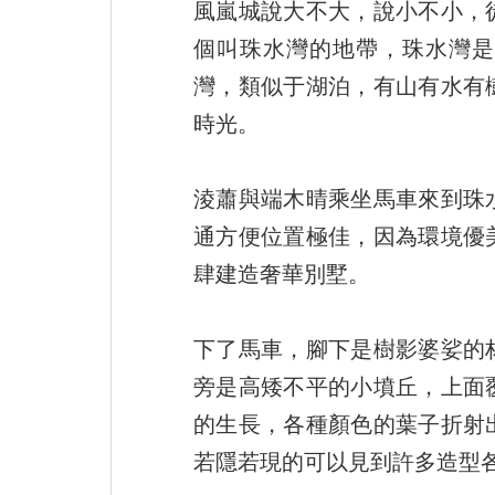
風嵐城說大不大，說小不小，
個叫珠水灣的地帶，珠水灣是
灣，類似于湖泊，有山有水有
時光。
淩蕭與端木晴乘坐馬車來到珠
通方便位置極佳，因為環境優
肆建造奢華別墅。
下了馬車，腳下是樹影婆娑的
旁是高矮不平的小墳丘，上面
的生長，各種顏色的葉子折射
若隱若現的可以見到許多造型