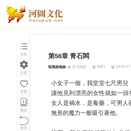
目錄
第56章 青石闆
6061
10-24 17
暗黑銷魂錄
月下靜思
設置
小女子一個，我堂堂七尺男兒
追書
讓他見到漂亮的女性就如一頭發
女人是禍水，是毒藥，可男人
書架
無形的魔力一般吸引著他。
書頁