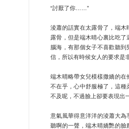
“討厭了你……”
淩蕭的話實在太露骨了，端木
露骨，但是端木晴心裏比吃了
腦海，有那個女子不喜歡聽到
信，所以有時候女人的要求是
端木晴略帶女兒模樣撒嬌的在
不在乎，心中舒服極了，這種
不及呢，不過臉上卻要表現出
意氣風華得意洋洋的淩蕭大為
聽啊的一聲，端木晴嬌艷的臉