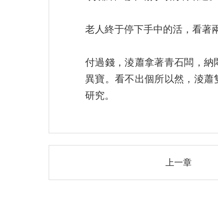
老人終于停下手中的活，看著兩
付過錢，淩蕭拿著青石闆，納
異寶。看不出個所以然，淩蕭
研究。
上一章