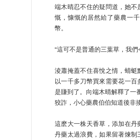
端木晴忍不住的疑問道，她不
慨，慷慨的居然給了藥農一千
幣。
“這可不是普通的三葉草，我們
淩蕭掩蓋不住喜悅之情，蜻蜓
以一千多刀幣買來需要花一百
是賺到了。向端木晴解釋了一
狡詐，小心藥農伯伯知道後非揍
這麽大一株天香草，添加在丹
丹藥太過浪費，如果留著煉制