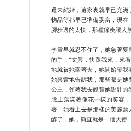
還未結婚，這家裏就早已充滿
物品等都早已準備妥當，現在
腳步邁的太快，那種節奏讓人
李雪早就忍不住了，她急著要
的手：“文興，快跟我來，來
地就被她牽著去，她開始帶我
她興奮地告訴我，那些都是她
公主，領著我去觀賞她設計的
臉上蕩漾著像花一樣的笑容，
著，她看上去是那樣的美麗動
醉了，她，簡直就是一個天使