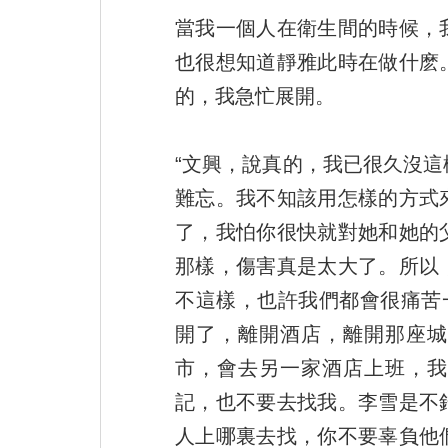
當我一個人在衛生間的時候，
也很想知道靜雅此時在做什麽
的，我急忙展開。
“文興，說真的，我已很久沒
難忘。我不知該用怎樣的方式
了，我怕你很快就對她和她的
那樣，傷害真是太大了。所以
不這樣，也許我們都會很痛苦
開了，離開酒店，離開那座城
市，會去另一家酒店上班，我
記，也不要去找我。李雪是不
人上哪裏去找，你不要辜負他