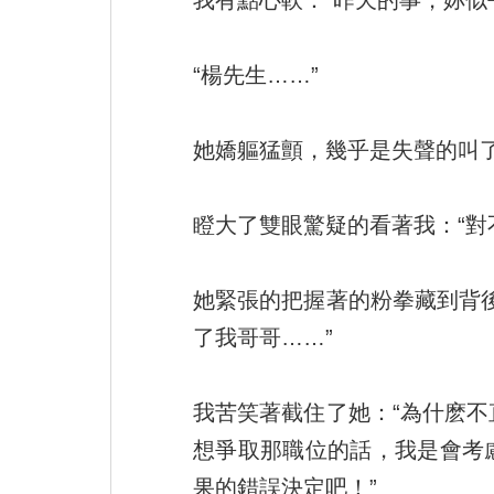
我有點心軟：“昨天的事，妳似
“楊先生……”
她嬌軀猛顫，幾乎是失聲的叫
瞪大了雙眼驚疑的看著我：“對
她緊張的把握著的粉拳藏到背
了我哥哥……”
我苦笑著截住了她：“為什麽
想爭取那職位的話，我是會考
果的錯誤決定吧！”