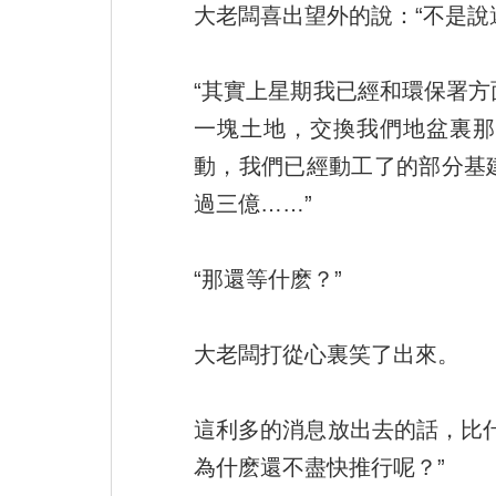
大老闆喜出望外的說：“不是說
“其實上星期我已經和環保署
一塊土地，交換我們地盆裏那
動，我們已經動工了的部分基
過三億……”
“那還等什麽？”
大老闆打從心裏笑了出來。
這利多的消息放出去的話，比
為什麽還不盡快推行呢？”