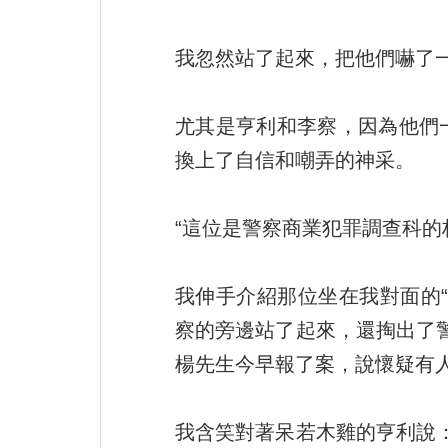
我忽然站了起來，把他們嚇了
尤其是亨利和李察，因為他們
換上了自信和嘲弄的神采。
“這位是警察商業犯罪調查科的
我伸手介紹那位坐在我對面的
察的旁邊站了起來，還掏出了
楊先生今早報了案，說懷疑有
我含笑對著呆若木雞的亨利說