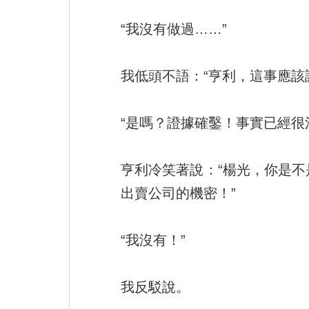
“我沒有做過……”
我低頭不語：“亨利，這事應該
“是嗎？證據確鑿！事實已經很
亨利冷笑著說：“楊光，你是
出賣公司的機密！”
“我沒有！”
我反駁說。