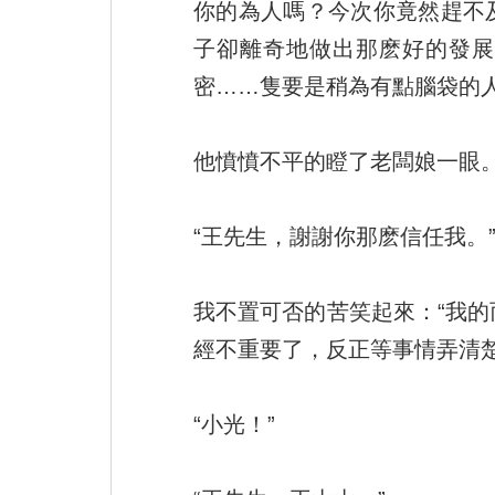
你的為人嗎？今次你竟然趕不
子卻離奇地做出那麽好的發展
密……隻要是稍為有點腦袋的
他憤憤不平的瞪了老闆娘一眼
“王先生，謝謝你那麽信任我。
我不置可否的苦笑起來：“我
經不重要了，反正等事情弄清
“小光！”