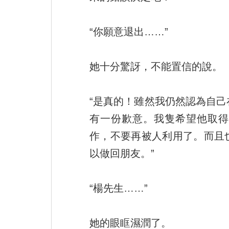
“你願意退出……”
她十分驚訝，不能置信的說。
“是真的！雖然我仍然認為自
有一份歉意。我隻希望他取得
作，不要再被人利用了。而且
以做回朋友。”
“楊先生……”
她的眼眶濕潤了。