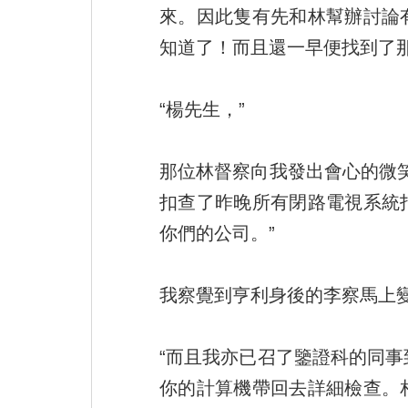
來。因此隻有先和林幫辦討論
知道了！而且還一早便找到了那
“楊先生，”
那位林督察向我發出會心的微
扣查了昨晚所有閉路電視系統
你們的公司。”
我察覺到亨利身後的李察馬上
“而且我亦已召了鑒證科的同
你的計算機帶回去詳細檢查。