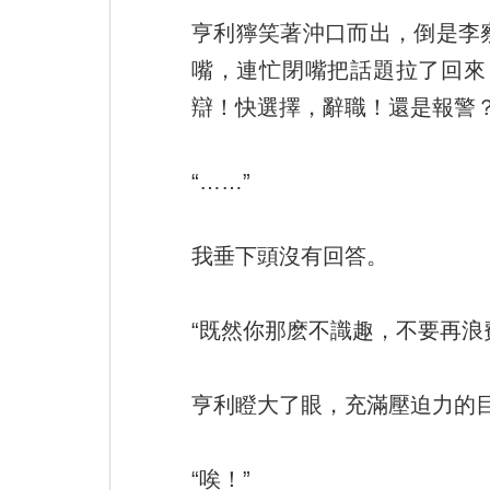
亨利獰笑著沖口而出，倒是李
嘴，連忙閉嘴把話題拉了回來
辯！快選擇，辭職！還是報警？
“……”
我垂下頭沒有回答。
“既然你那麽不識趣，不要再浪
亨利瞪大了眼，充滿壓迫力的
“唉！”