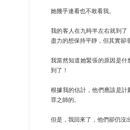
她幾乎連看也不敢看我。
我的客人在九時半左右就到了
盡力的想保持平靜，但其實卻
我當然知道她緊張的原因是什
到了！
根據我的估計，他們應該是計
罪之師的。
但是，我回來了，他們卻仍沒