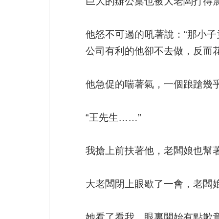
巨大的辦公桌也被大老闆打得
他怒不可遏的吼著說：“那小
公司有利的他卻不去做，反而花
他急促的喘著氣，一個踉蹌幾
“王先生……”
我搶上前扶著他，老闆娘也幫
大老闆閉上眼歇了一會，老闆
她看了看我，眼裏開始有點歉