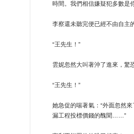
時間。我們相信嫌疑犯多數是你
李察還未聽完便已經不由自主
“王先生！”
雲妮忽然大叫著沖了進來，驚
“王先生！”
她急促的喘著氣：“外面忽然
漏工程投標價錢的醜聞……”